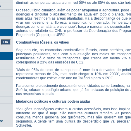
diminuir as temperaturas para um nível 50% ou até 85% do que são hoj
a
O desequilíbrio climático, além de poder atrapalhar a agricultura, pode
doenças e dificultar o abastecimento de água em todo o planeta. "Na
mais altas restringem as áreas plantadas. Há a desconfiança de que o
virar um deserto e a floresta amazônica, um cerrado. Temperatu
doenças como a malária e a dengue", traça o panorama o pesquisador 
autores do relatório da ONU e professor da Coordenação dos Progr
Engenharia (Coppe), da UFRJ.
Combustíveis fósseis, os vilões
Segundo ele, os chamados combustíveis fósseis, como petróleo, car
principais poluidores, seja com sua atuação nos meios de transport
residências. Só o setor de transportes, que cresce em média 2%
corresponde a 23% das emissões de CO2.
"Mais de 95% do setor de transportes é movido a derivados de petról
representa menos de 2%, mas pode chegar a 10% em 2030", anali
coodenadoras que esteve este ano na Tailândia para o IPCC.
Para conter o crescimento desses números, cidades como Londres, na I
Suécia, criaram o pedágio urbano, que já fez as taxas de poluição d
nas respectivas capitais.
Mudanças políticas e culturais podem ajudar
“Soluções tecnológicas existem a custos acessíveis, mas isso implic
diferente do que é hoje. São barreiras culturais também. As pes
consuma menos gasolina por quilômetro, mas não querem um qu
po
segundos. A gente tem uma cultura do desperdício que vai precisar
Schaeffer.