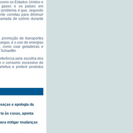
, como os Estados Unidos e
 gases e os países em
O problema é que, segundo
te corretas para diminuir
 camada de ozônio durante
a promoção de transportes
 cargas, e o uso de energias
r, como usar geladeiras e
Schaeffer.
eferência pela escolha dos
do o consumo excessivo de
eletiva e preferir produtos
eaças e apologia da
ria às casas, aponta
 para mitigar mudanças