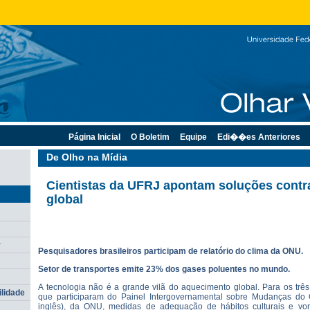
Página Inicial
O Boletim
Equipe
Edi��es Anteriores
De Olho na Mídia
Cientistas da UFRJ apontam soluções cont
global
r
Pesquisadores brasileiros participam de relatório do clima da ONU.
Setor de transportes emite 23% dos gases poluentes no mundo.
A tecnologia não é a grande vilã do aquecimento global. Para os três
ilidade
que participaram do Painel Intergovernamental sobre Mudanças do 
inglês), da ONU, medidas de adequação de hábitos culturais e von