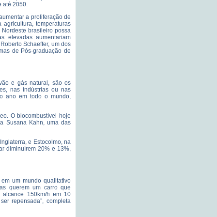
e até 2050.
 aumentar a proliferação de
 agricultura, temperaturas
 Nordeste brasileiro possa
ras elevadas aumentariam
Roberto Schaeffer, um dos
amas de Pós-graduação de
vão e gás natural, são os
es, nas indústrias ou nas
 ao ano em todo o mundo,
eo. O biocombustível hoje
sa Susana Kahn, uma das
nglaterra, e Estocolmo, na
o ar diminuírem 20% e 13%,
a em um mundo qualitativo
soas querem um carro que
e alcance 150km/h em 10
 ser repensada”, completa