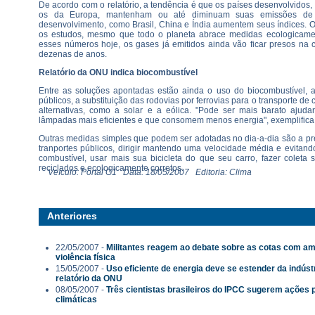
De acordo com o relatório, a tendência é que os países desenvolvidos
os da Europa, mantenham ou até diminuam suas emissões de
desenvolvimento, como Brasil, China e Índia aumentem seus índices. 
os estudos, mesmo que todo o planeta abrace medidas ecologicamen
esses números hoje, os gases já emitidos ainda vão ficar presos na
dezenas de anos.
Relatório da ONU indica biocombustível
Entre as soluções apontadas estão ainda o uso do biocombustível, 
públicos, a substituição das rodovias por ferrovias para o transporte de
alternativas, como a solar e a eólica. "Pode ser mais barato ajuda
lâmpadas mais eficientes e que consomem menos energia", exemplifica 
Outras medidas simples que podem ser adotadas no dia-a-dia são a pr
tranportes públicos, dirigir mantendo uma velocidade média e evitan
combustível, usar mais sua bicicleta do que seu carro, fazer coleta s
reciclados e ecologicamente corretos.
Veículo: Portal G1 Data: 18/05/2007 Editoria: Clima
Anteriores
22/05/2007 -
Militantes reagem ao debate sobre as cotas com am
violência física
15/05/2007 -
Uso eficiente de energia deve se estender da indúst
relatório da ONU
08/05/2007 -
Três cientistas brasileiros do IPCC sugerem ações
climáticas