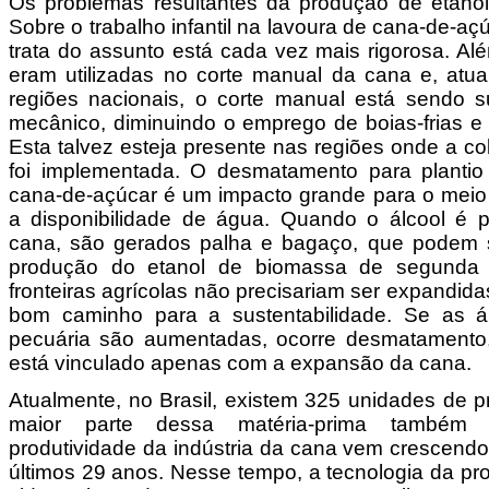
Os problemas resultantes da produção de etanol
Sobre o trabalho infantil na lavoura de cana-de-açú
trata do assunto está cada vez mais rigorosa. Al
eram utilizadas no corte manual da cana e, atu
regiões nacionais, o corte manual está sendo su
mecânico, diminuindo o emprego de boias-frias e 
Esta talvez esteja presente nas regiões onde a c
foi implementada. O desmatamento para planti
cana-de-açúcar é um impacto grande para o meio 
a disponibilidade de água. Quando o álcool é p
cana, são gerados palha e bagaço, que podem se
produção do etanol de biomassa de segunda 
fronteiras agrícolas não precisariam ser expandid
bom caminho para a sustentabilidade. Se as á
pecuária são aumentadas, ocorre desmatamento
está vinculado apenas com a expansão da cana.
Atualmente, no Brasil, existem 325 unidades de p
maior parte dessa matéria-prima também 
produtividade da indústria da cana vem crescen
últimos 29 anos. Nesse tempo, a tecnologia da pr