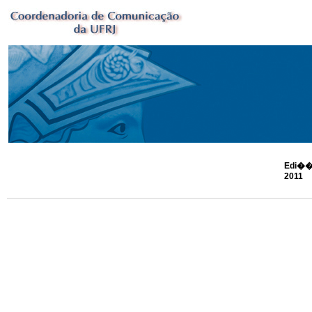
Edi��
2011