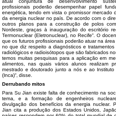
atual conjuntura de desenvolvimento suste
profissionais poderão desempenhar papel fund
energética, tendo em vista o promissor mercado d
da energia nuclear no país. De acordo com o dire
outros planos para a construção de polos com
Nordeste, graças à inauguração do escritório re
Termonuclear (Eletronuclear), no Recife”. O doce
que os futuros profissionais poderão atuar na área
no que diz respeito a diagnósticos e tratamentos
radiológicos e radioisótopos que são fabricados n
temos muitas pesquisas para a aplicação em m
alimentos, nas quais vários alunos realizam p
mestrado e doutorado junto a nós e ao Institut
(Inca)”, disse.
Derrubando mitos
Para Su Jian existe falta de conhecimento na soc
tema, e a formação de engenheiros nucleares
divulgação dos benefícios da energia nuclear. P
Jian cita a produção dos Estados Unidos, Japão
países respondem por 60% do total mundial de c